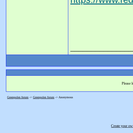
_______________
Please l
Greenpolen forum
->
Greenpolen forum
->
Anonymous
Create your o