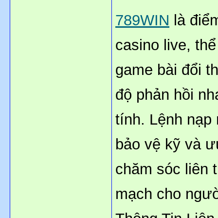
789WIN
 là điể
casino live, th
game bài đổi th
độ phản hồi nh
tính. Lệnh nạp 
bảo vệ kỹ và ưu
chăm sóc liên t
mạch cho ngườ