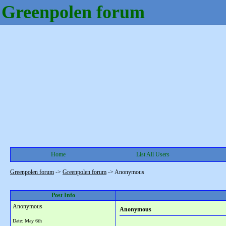
Greenpolen forum
Home
List All Users
Greenpolen forum
->
Greenpolen forum
->
Anonymous
Post Info
Anonymous
Anonymous
Date:
May 6th