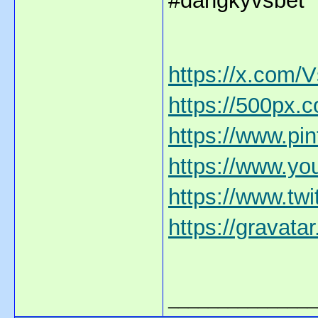
#dangkyvsbet
https://x.com/
https://500px.
https://www.pi
https://www.y
https://www.tw
https://gravat
_______________