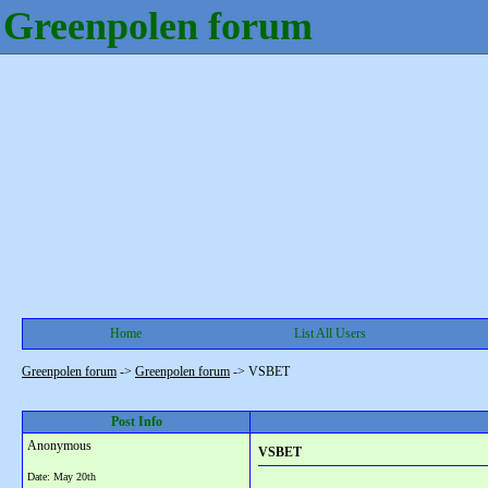
Greenpolen forum
Home
List All Users
Greenpolen forum
->
Greenpolen forum
->
VSBET
Post Info
Anonymous
VSBET
Date:
May 20th